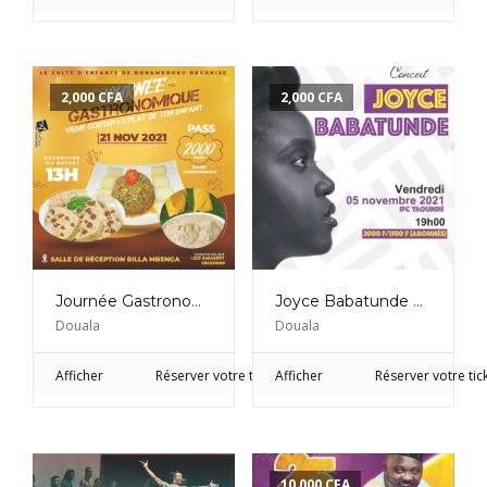
2,000
CFA
2,000
CFA
Journée Gastronomique à Bonamuduru-Douala le 21 Novembre 2021
Joyce Babatunde en concert à l’IFC de Yaoundé
Douala
Douala
Afficher
Réserver votre ticket
Afficher
Réserver votre tic
10,000
CFA