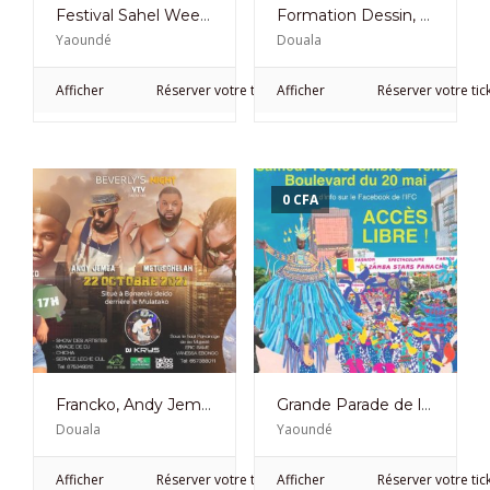
Festival Sahel Week Acte 9 à Yaoundé du 20 au 28 Novembre 2021
Formation Dessin, Peinture et Céramique du 1er au 1er 2021
Yaoundé
Douala
Afficher
Réserver votre ticket
Afficher
Réserver votre tic
0
CFA
Francko, Andy Jemea, Metushelah et Dino Flo en Showcase Le 22 Beverlys’s Night VTV
Grande Parade de la Mode à Yaoundé la 13 Novembre 2021
Douala
Yaoundé
Afficher
Réserver votre ticket
Afficher
Réserver votre tic