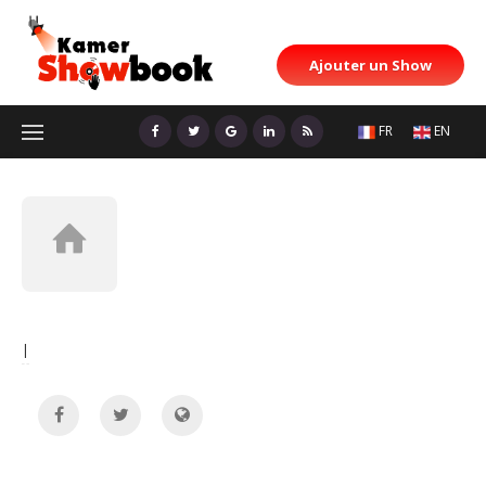
Ajouter un Show
FR
EN
|