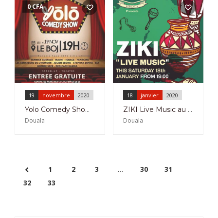
0
CFA
19
novembre
2020
18
janvier
2020
Yolo Comedy Show au Boj Bonanjo le 19 Novembre 2020
ZIKI Live Music au JJ Quest de Douala
Douala
Douala
1
2
3
…
30
31
32
33