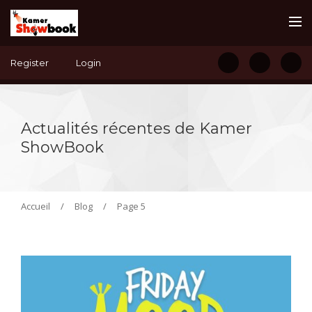
Register
Login
Actualités récentes de Kamer
ShowBook
Accueil
/
Blog
/
Page 5