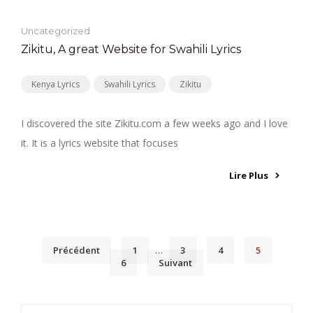
Uncategorized
Zikitu, A great Website for Swahili Lyrics
Kenya Lyrics
Swahili Lyrics
Zikitu
I discovered the site Zikitu.com a few weeks ago and I love
it. It is a lyrics website that focuses
Lire Plus
Précédent
1
…
3
4
5
6
Suivant