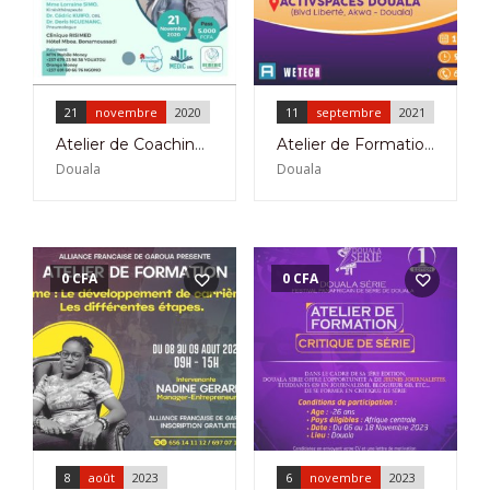
21
novembre
2020
11
septembre
2021
Atelier de Coaching Respiratoire à l’Hôtel Mboa Bonamoussadi le 21 Novembre 2020
Atelier de Formation à la Contribution dans Wikipédia et Wikidata à Douala le 11 Septembre 2021
Douala
Douala
0
CFA
0
CFA
8
août
2023
6
novembre
2023