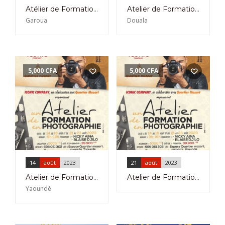
Atélier de Formation avec Nadine Gerard à L’Alliance Française de Garoua du 8 au 9 Août 2023
Atelier de Formation en Critique de Série du 6 au 18 Novembre 2023
Garoua
Douala
5,000
CFA
5,000
CFA
14
août
2023
21
août
2023
Atelier de Formation en Photographie à l’Espace Quartier Mozart à Yaoundé du 14 Au 16 Août 2023
Atelier de Formation en Photographie à l’Espace Quartier Mozart à Yaoundé du 21 Au 23 Août 2023
Yaoundé