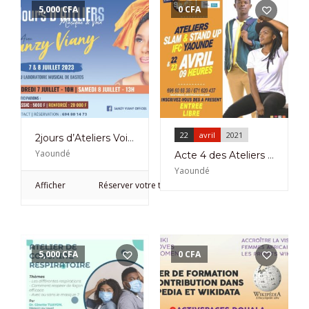
5,000
CFA
0
CFA
22
avril
2021
2jours d’Ateliers Voix & Musique avec Sanzy Viany à Bastos Les 7 et 8 Juillet 2023
Yaoundé
Acte 4 des Ateliers Slam et Stand Up à l’Ifc Yaoundé du 22 au 23 Avril 2021
Yaoundé
Afficher
Réserver votre ticket
5,000
CFA
0
CFA