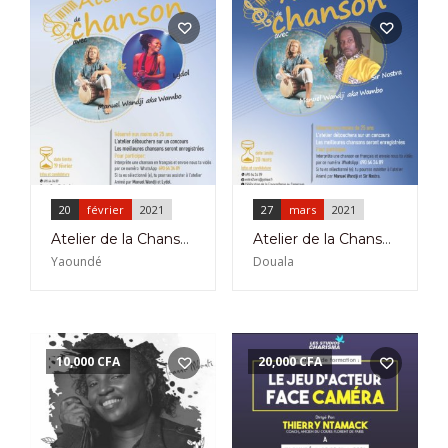
20
février
2021
27
mars
2021
Atelier de la Chanson avec Lydol et Manuel Wandji à Yaoundé le 20 et 27 Février 2021
Atelier de la Chanson avec Manuel Wandji et Sir Nostra à Douala le 27 Mars 2021
Yaoundé
Douala
10,000
CFA
20,000
CFA