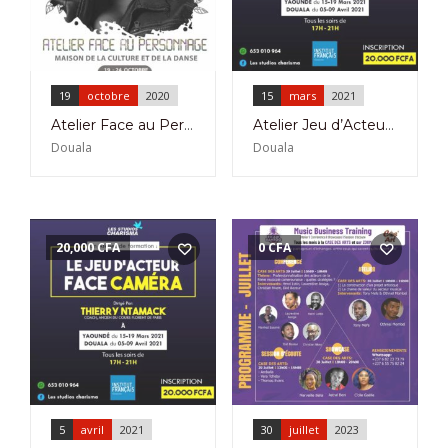
19
octobre
2020
15
mars
2021
Atelier Face au Personnage avec Jeanne Mbenti du 19 au 24 Octobre 2020 à la Maison de la Culture et de la Danse à Koumassi
Atelier Jeu d’Acteur Face Caméra à l’Institut Français de Douala du 15 au 19 Mars 2021
Douala
Douala
20,000
CFA
0
CFA
5
avril
2021
30
juillet
2023