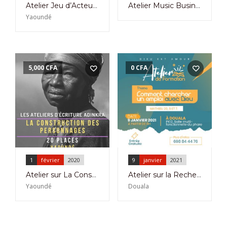
Atelier Jeu d’Acteur Face Caméra à l’Institut Français de Yaoundé du 05 au 09 Avril 2021
Atelier Music Business Training à la Case des Arts à Yaoundé et sur Zoom le 30 Juillet 2023
Yaoundé
5,000
CFA
0
CFA
1
février
2020
9
janvier
2021
Atelier sur La Construction des Personnages – LES ATELIERS D’ECRITURE ANDINKRA
Atelier sur la Recherche de l’Emploi avec Dieu à Pk12 le 9 Janvier 2021
Yaoundé
Douala