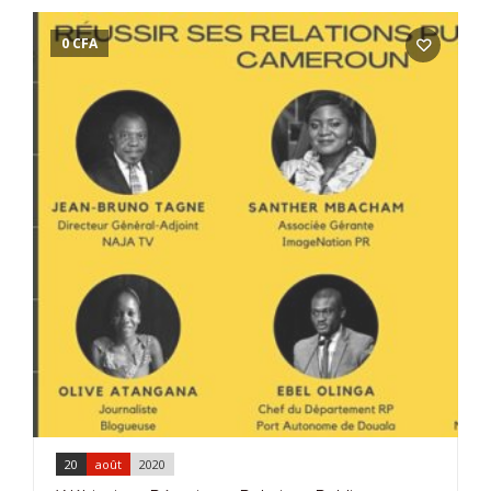
0
CFA
20
août
2020