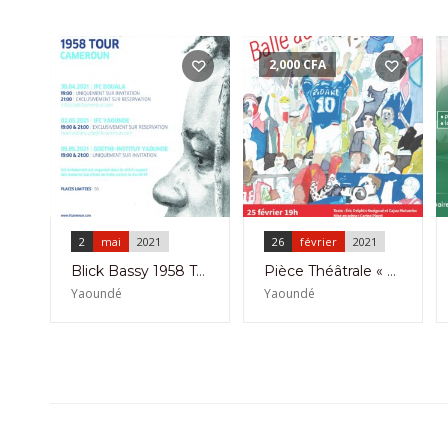
2,000
CFA
2
mai
2021
26
février
2021
Blick Bassy 1958 Tour Cameroun à L’Ifc de Yaoundé le 02 Mai 2021
Pièce Théâtrale « Balle au Centre » de la Compagnie Koz’Art à l’Institut Français de Yaoundé le 26 Février 2021
Yaoundé
Yaoundé