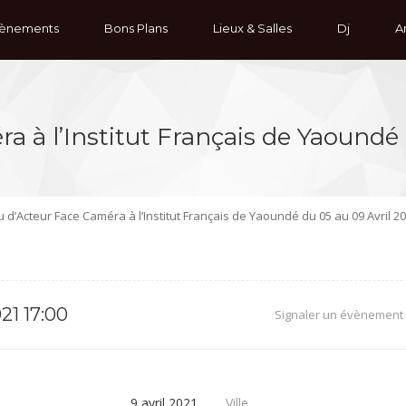
ènements
Bons Plans
Lieux & Salles
Dj
Ar
a à l’Institut Français de Yaoundé 
eu d’Acteur Face Caméra à l’Institut Français de Yaoundé du 05 au 09 Avril 2
21 17:00
Signaler un évènement
9 avril 2021
Ville