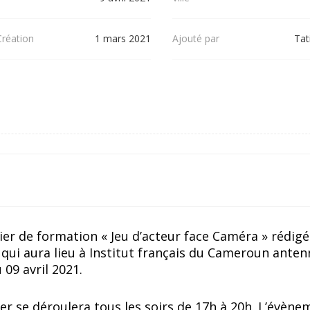
Création
1 mars 2021
Ajouté par
Tat
elier de formation « Jeu d’acteur face Caméra » rédig
qui aura lieu à Institut français du Cameroun anten
09 avril 2021.
lier se déroulera tous les soirs de 17h à 20h. L’évèn