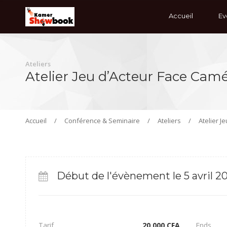
Accueil
Ev
Ateliers
Atelier Jeu d’Acteur Face Camér
Accueil
/
Conférence & Seminaire
/
Ateliers
/
Atelier J
Début de l'évènement le 5 avril 20
Tarif
20,000
CFA
Ends