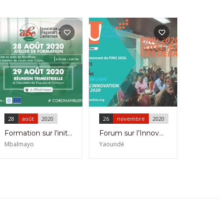
28
août
2020
26
novembre
2020
Formation sur l’initiation à WordPress et Canva par l’Association des Blogueurs du Cameroun
Forum sur l’Innovation Numérique,troisième édition,Yaoundé du 26 au 28 novembre 2020.
Mbalmayo
Yaoundé