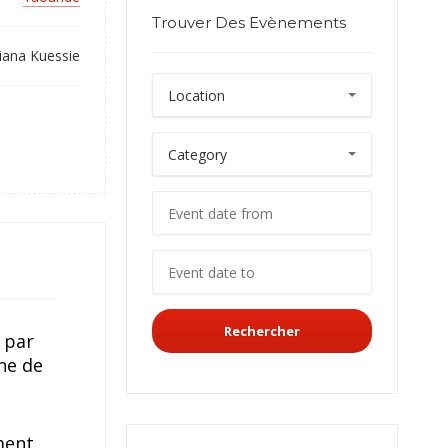
Trouver Des Evènements
iana Kuessie
Rechercher
é par
ne de
ement