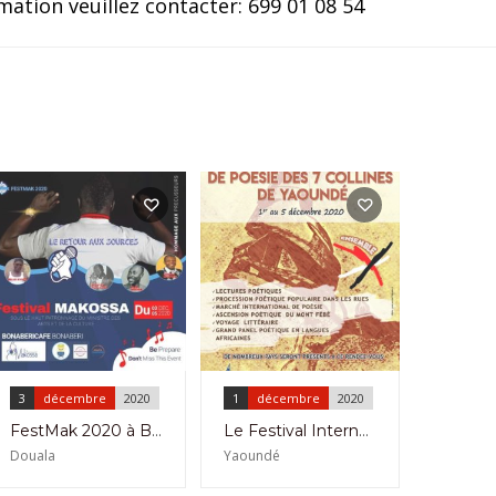
mation veuillez contacter: 699 01 08 54
3
décembre
2020
1
décembre
2020
FestMak 2020 à Bonaberi Cafe du 3 au 5 Décembre 2020
Le Festival International De Poésie Des 7 Collines De Yaoundé Aura Lieu Du 1ER Au 5 Décembre 2020
Douala
Yaoundé