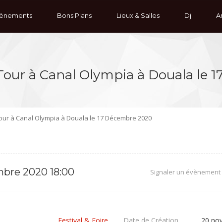
ènements
Bons Plans
Lieux & Salles
Dj
Ar
l Tour à Canal Olympia à Douala le
Tour à Canal Olympia à Douala le 17 Décembre 2020
mbre 2020 18:00
Signaler un évènement
e
Festival & Foire
Date de Création
20 no