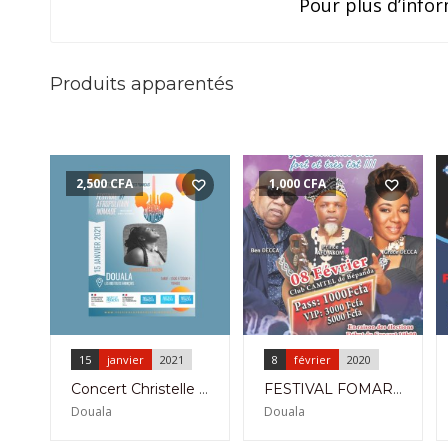
Pour plus d’infor
Produits apparentés
2,500
CFA
1,000
CFA
15
janvier
2021
8
février
2020
Concert Christelle Moon à L’institut Français de Douala le 15 Janvier 2021
FESTIVAL FOMARIC – 8 Février2020 : Ben Decca, Prince Afo Akom et Grace Decca en Concert
Douala
Douala