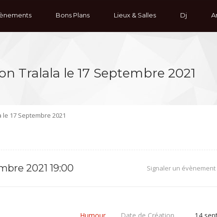
ènements
Bons Plans
Lieux & Salles
Dj
Ar
on Tralala le 17 Septembre 2021
a le 17 Septembre 2021
mbre 2021 19:00
Signaler un évènement
e
Humour
Date de Création
14 sep