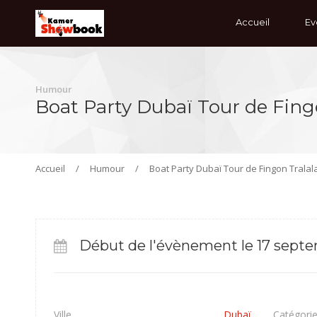
Accueil
Ev
Humour
Boat Party Dubaï Tour de Fing
Accueil
/
Humour
/
Boat Party Dubaï Tour de Fingon Tralal
Début de l'évènement le 17 septe
Ville
Dubaï
Catégori