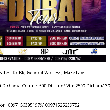
nvités: Dr Bk, General Vancess, MakeTansi
00 Dirham/ Couple: 500 Dirham/ Vip: 2500 Dirham/ 3
ion: 00971563951979/ 00971525239752