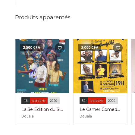
Produits apparentés
2,500
CFA
2,000
CFA
16
octobre
2020
30
octobre
2020
La 3e Edition du Slam Up du 15 au 17 Octobre et du 28 au 30 Octobre à l’Institut Français du Cameroun les antennes de Douala et Yaoundé.
Le Camer Comedy Club Fait Sa Rentrée En Saison3 le 30 Octobre 2020 au Cabaret Bolongui à Bali
Douala
Douala