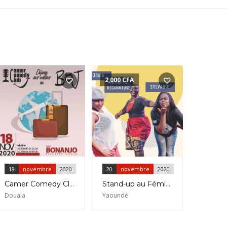
2,000
CFA
18
novembre
2020
20
novembre
2020
Camer Comedy Club au Restaurant Le Boj Bonanjo le 18 Novembre 2020
Stand-up au Féminin à l’Institut Français Yaoundé le 20 Novembre 2020
Douala
Yaoundé