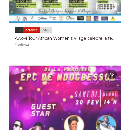
17
octobre
2020
Awovi Tour African Women’s Vilage célèbre la femme rurale les 17, 24 et 31 octobre 2020 à Yaoundé, Mfou et Ebolowa
Ebolowa