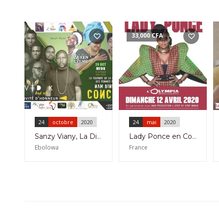
33,000
CFA
24
octobre
2020
24
mai
2020
Sanzy Viany, La Diva Queen Etémé et Léa Jiin Messomo en concert Les 24 et 31 Octobre à La Place Des Fêtes De Mfou et A Mengong Ebolowa
Lady Ponce en Concert à L’Olympia de Paris le 24 Mai 2020
Ebolowa
France