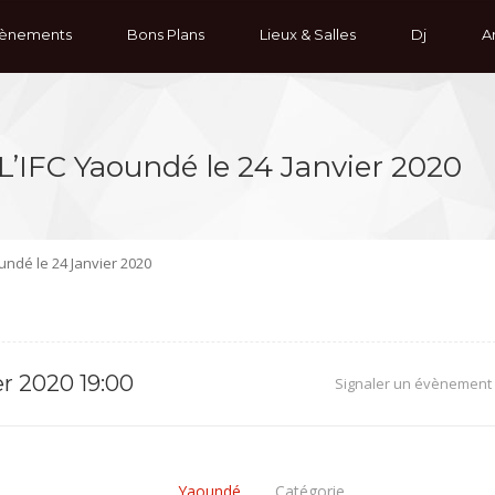
ènements
Bons Plans
Lieux & Salles
Dj
Ar
L’IFC Yaoundé le 24 Janvier 2020
undé le 24 Janvier 2020
r 2020 19:00
Signaler un évènement
Yaoundé
Catégorie