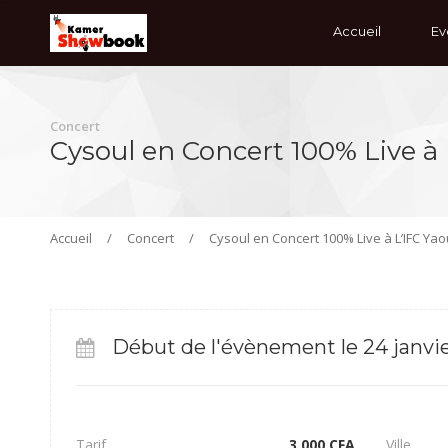
Accueil
Ev
Concert
Cysoul en Concert 100% Live à 
Accueil
/
Concert
/
Cysoul en Concert 100% Live à L’IFC Yao
Début de l'évènement le 24 janvie
Tarif
3,000
CFA
Ville