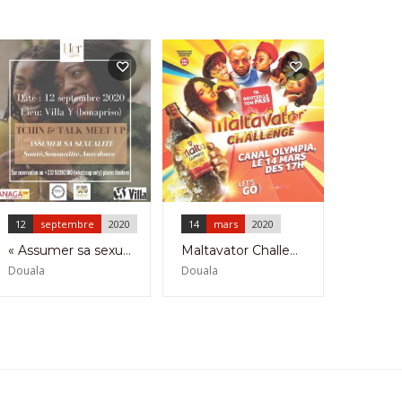
12
septembre
2020
14
mars
2020
« Assumer sa sexualité: Santé, Sensualité et Anecdote » tchin and talk organisé par Her Beauty Magazine
Maltavator Challenge le 14 Mars 2020 à Canal Olympia Douala
Douala
Douala