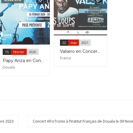
22
mai
2021
Valsero en Concert au Zenith de Paris le 18 Septembre 2021
15
février
2020
France
Papy Anza en Concert Live le 15 Février 2020 à l’IFC Douala
Douala
bre 2023
Concert AfroTronix à l’Institut Français de Douala le 09 N