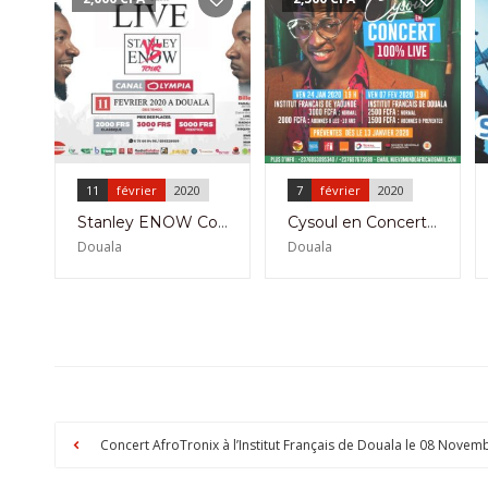
11
février
2020
7
février
2020
Stanley ENOW Concert Live le 11 Février 2020 à Canal Olympia Douala
Cysoul en Concert Live à L’IFC de Douala le 07 Février 2020
Douala
Douala
Concert AfroTronix à l’Institut Français de Douala le 08 Novem