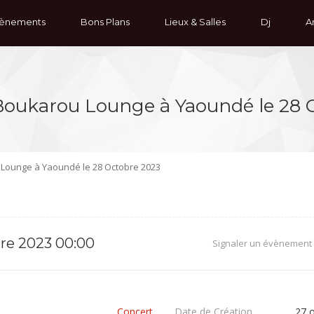
ènements
Bons Plans
Lieux & Salles
Dj
Ar
 Boukarou Lounge à Yaoundé le 28 
u Lounge à Yaoundé le 28 Octobre 2023
re 2023 00:00
Signaler un évènement
e
Concert
Date de Création
27 