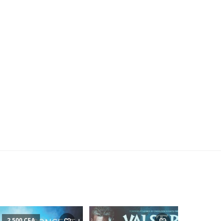
2,500
CFA