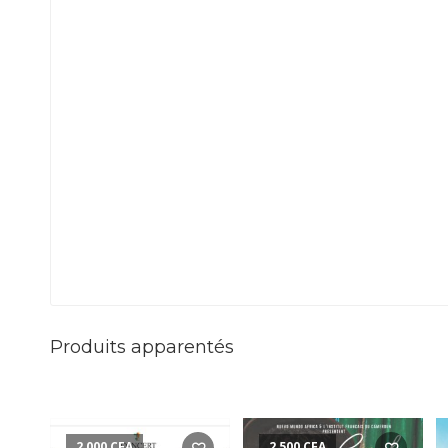
Produits apparentés
2,000
CFA
2,500
CFA