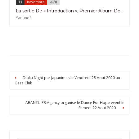
13
novembre
2020
La sortie De « Introduction », Premier Album De Sandrine Nnanga Se Fera En Concert 100%Live Le 13 Novembre 2020 à l’Hôtel La Falaise Yaoundé
Yaoundé
Otaku Night par Japanimes le Vendredi 28 Aout 2020 au
Gaza Club
ABANTU PR Agency organise le Dance For Hope event le
Samedi 22 Aout 2020.