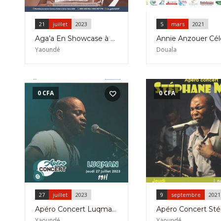
21
juillet
2023
5
mars
2021
Aga’a En Showcase à La Galerie à La Montée Jouvence à Yaoundé le 21 Juillet 2023
Yaoundé
Douala
0
CFA
0
CFA
27
juillet
2023
9
septembre
2021
Apéro Concert Luqman à l’Ifc de Yaoundé le 27 Juillet 2023
Yaoundé
Yaoundé