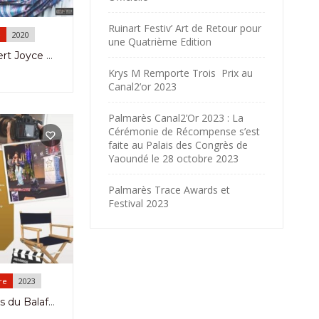
Ruinart Festiv’ Art de Retour pour
e
2020
une Quatrième Edition
Apéro Concert Joyce Babatunde le 5 Novembre à L’Ifc Yaoundé
Krys M Remporte Trois Prix au
Canal2’or 2023
Palmarès Canal2’Or 2023 : La
Cérémonie de Récompense s’est
faite au Palais des Congrès de
Yaoundé le 28 octobre 2023
Palmarès Trace Awards et
Festival 2023
re
2023
Appel à Films du Balafon7seven Awards Jusqu’au 27 Octobre 2023