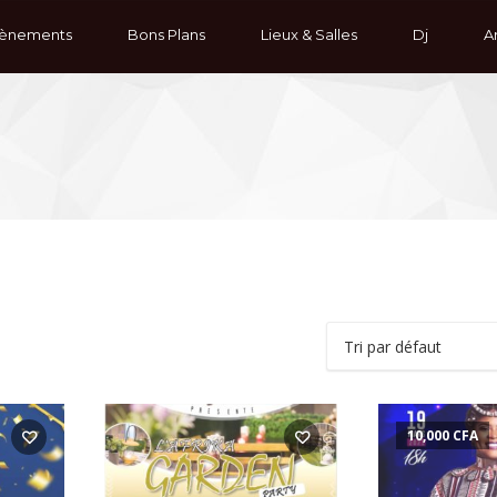
ènements
Bons Plans
Lieux & Salles
Dj
Ar
10,000
CFA