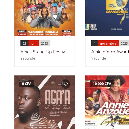
22
juin
2023
4
novembre
2023
Africa Stand-Up Festival Part1 à Yaoundé du 22 au 24 juin 2023
Yaoundé
Yaoundé
0
CFA
10,000
CFA