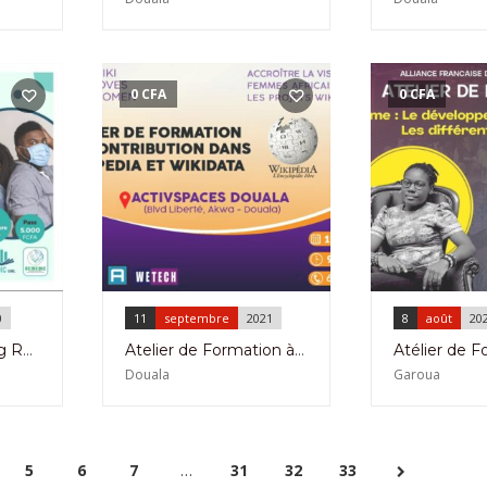
0
CFA
0
CFA
0
11
septembre
2021
8
août
20
Atelier de Coaching Respiratoire à l’Hôtel Mboa Bonamoussadi le 21 Novembre 2020
Atelier de Formation à la Contribution dans Wikipédia et Wikidata à Douala le 11 Septembre 2021
Douala
Garoua
5
6
7
…
31
32
33