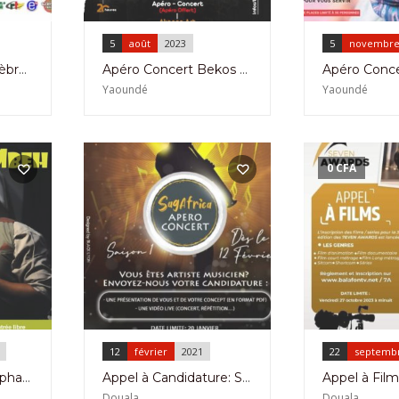
5
août
2023
5
novembr
Annie Anzouer Célèbre 30 ans de Carrière le 5 Mars 2021 à La Falaise Diomond à Bonanjo
Apéro Concert Bekos Bediang à Akanga Art à Yaoundé le 5 Août 2023
Yaoundé
Yaoundé
0
CFA
12
février
2021
22
septemb
Apéro Concert Stéphane Mbeh à L’Institut français de Yaoundé le 09 Septembre 2021
Appel à Candidature: Saison1 Apéro Concert Sagafrica à Akwa le 12 février 2021
Douala
Douala