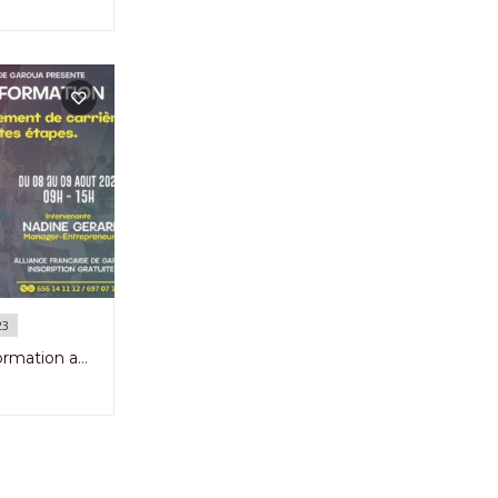
23
Atélier de Formation avec Nadine Gerard à L’Alliance Française de Garoua du 8 au 9 Août 2023