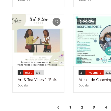
5,000
CFA
5
mars
2021
21
novembre
202
Art & Tea Vibes à l’Ebène Concept Store à Deïdo du 05 au 13 Mars 2021
Douala
Douala
1
2
3
4