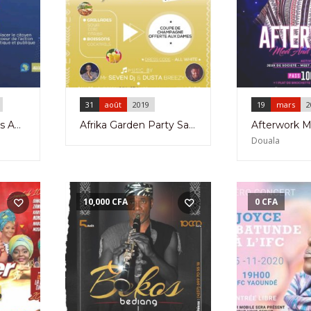
31
août
2019
19
mars
2
Afrik Inform Awards Acte 3 au Krystal Palace à Douala le 04 Novembre 2023
Afrika Garden Party Samedi 29 Août 2020 à Paris
Douala
10,000
CFA
0
CFA