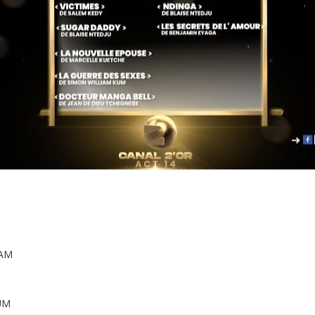
HAM
UM