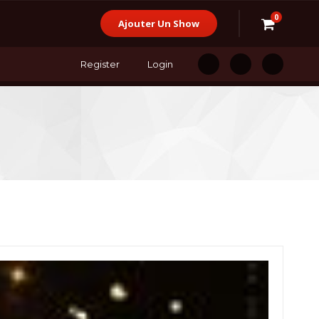
0
Ajouter Un Show
Register
Login