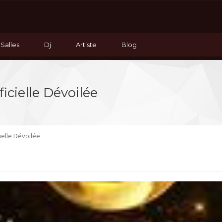
 Salles
Dj
Artiste
Blog
icielle Dévoilée
ielle Dévoilée