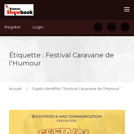
Register
Login
Étiquette :
Festival Caravane de
l'Humour
Accueil
/
Sujets identifiés “Festival Caravane de l'Humour”