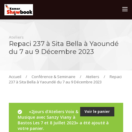
Ateliers
Repaci 237 à Sita Bella à Yaoundé
du 7 au 9 Décembre 2023
Accueil
/
Conférence & Seminaire
/
Ateliers
/
Repaci
237 à Sita Bella à Yaoundé du 7 au 9 Décembre 2023
«2jours d’Ateliers Voix &
Voir le panier
Musique avec Sanzy Viany à
Bastos Les 7 et 8 Juillet 2023» a été ajouté à
votre panier.